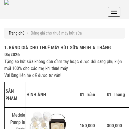
Toggle
navigati
Bảng giá cho thuê máy hút sữa
Trang chủ
1. BẢNG GIÁ CHO THUÊ MÁY HÚT SỮA MEDELA
THÁNG
05/2026
Tặng áo hút sữa không cần cầm tay hoặc được đổi sang phụ kiện
mới 100% cho các mẹ khi thuê máy.
Vui lòng liên hệ để được tư vấn!
SẢN
HÌNH ẢNH
01 Tuần
01 Tháng
PHẨM
Medela
Pump In
150,000
300,000