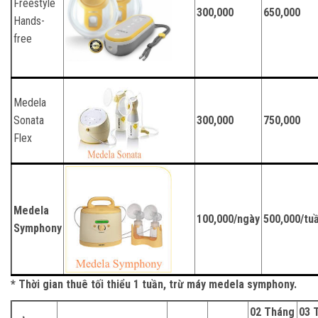
Freestyle
300,000
650,000
Hands-
free
Medela
Sonata
300,000
750,000
Flex
Medela
100,000/ngày
500,000/tu
Symphony
* Thời gian thuê tối thiểu 1 tuần, trừ máy medela symphony.
02 Tháng
03 