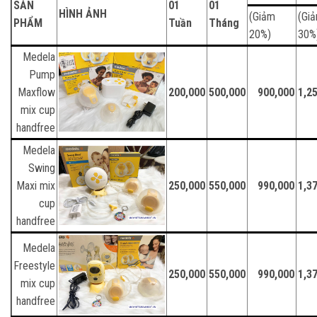
SẢN
01
01
HÌNH ẢNH
(Giảm
(Gi
PHẨM
Tuần
Tháng
20%)
30%
Medela
Pump
Maxflow
200,000
500,000
900,000
1,2
mix cup
handfree
Medela
Swing
Maxi mix
250,000
550,000
990,000
1,3
cup
handfree
Medela
Freestyle
250,000
550,000
990,000
1,3
mix cup
handfree