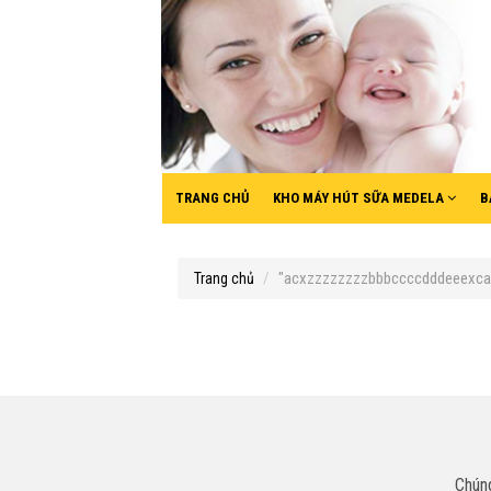
TRANG CHỦ
KHO MÁY HÚT SỮA MEDELA
B
"acxzzzzzzzzbbbccccdddeeexca".
Trang chủ
Chúng