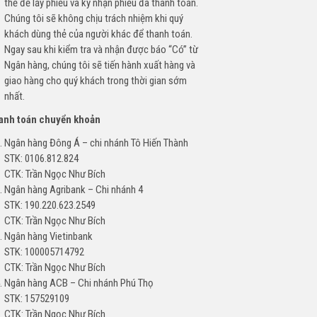
thẻ để lấy phiếu và ký nhận phiếu đã thanh toán.
Chúng tôi sẽ không chịu trách nhiệm khi quý
khách dùng thẻ của người khác để thanh toán.
Ngay sau khi kiểm tra và nhận được báo “Có” từ
Ngân hàng, chúng tôi sẽ tiến hành xuất hàng và
giao hàng cho quý khách trong thời gian sớm
nhất.
hanh toán chuyển khoản
Ngân hàng Đông Á – chi nhánh Tô Hiến Thành
STK: 0106.812.824
CTK: Trần Ngọc Như Bích
Ngân hàng Agribank – Chi nhánh 4
STK: 190.220.623.2549
CTK: Trần Ngọc Như Bích
Ngân hàng Vietinbank
STK: 100005714792
CTK: Trần Ngọc Như Bích
Ngân hàng ACB – Chi nhánh Phú Thọ
STK: 157529109
CTK: Trần Ngọc Như Bích