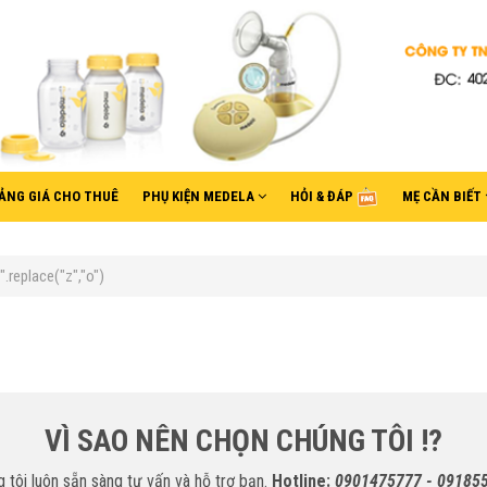
ẢNG GIÁ CHO THUÊ
PHỤ KIỆN MEDELA
HỎI & ĐÁP
MẸ CẦN BIẾT
replace("z","o")
VÌ SAO NÊN CHỌN CHÚNG TÔI !?
 tôi luôn sẵn sàng tư vấn và hỗ trợ bạn.
Hotline:
0901475777 - 09185