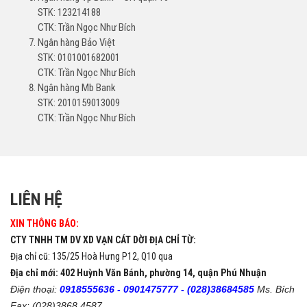
STK: 123214188
CTK: Trần Ngọc Như Bích
Ngân hàng Bảo Việt
STK: 0101001682001
CTK: Trần Ngọc Như Bích
Ngân hàng Mb Bank
STK: 2010159013009
CTK: Trần Ngọc Như Bích
LIÊN HỆ
XIN THÔNG BÁO:
CTY TNHH TM DV XD VẠN CÁT DỜI ĐỊA CHỈ TỪ:
Địa chỉ cũ: 135/25 Hoà Hưng P12, Q10 qua
Địa chỉ mới: 402 Huỳnh Văn Bánh, phường 14, quận Phú Nhuận
Điện thoại:
0918555636 -
0901475777 -
(028)38684585
Ms. Bích
Fax: (028)3868 4587