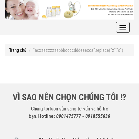
Toggle
navigati
"acxzzzzzzzzbbbccccdddeeexca".replace("z","o")
Trang chủ
VÌ SAO NÊN CHỌN CHÚNG TÔI !?
Chúng tôi luôn sẵn sàng tư vấn và hỗ trợ
bạn.
Hotline:
0901475777 - 0918555636