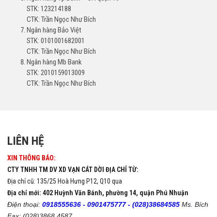
STK: 123214188
CTK: Trần Ngọc Như Bích
Ngân hàng Bảo Việt
STK: 0101001682001
CTK: Trần Ngọc Như Bích
Ngân hàng Mb Bank
STK: 2010159013009
CTK: Trần Ngọc Như Bích
LIÊN HỆ
XIN THÔNG BÁO:
CTY TNHH TM DV XD VẠN CÁT DỜI ĐỊA CHỈ TỪ:
Địa chỉ cũ: 135/25 Hoà Hưng P12, Q10 qua
Địa chỉ mới: 402 Huỳnh Văn Bánh, phường 14, quận Phú Nhuận
Điện thoại:
0918555636 -
0901475777 -
(028)38684585
Ms. Bích
Fax: (028)3868 4587