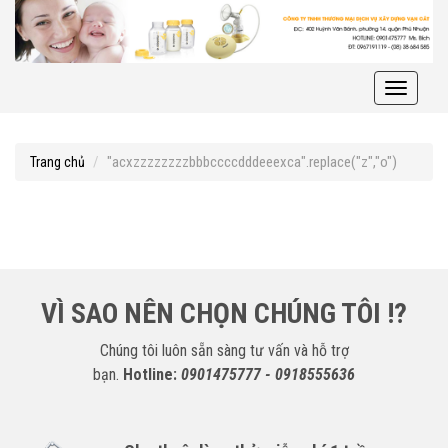
Toggle
navigati
"acxzzzzzzzzbbbccccdddeeexca".replace("z","o")
Trang chủ
VÌ SAO NÊN CHỌN CHÚNG TÔI !?
Chúng tôi luôn sẵn sàng tư vấn và hỗ trợ
bạn.
Hotline:
0901475777 - 0918555636