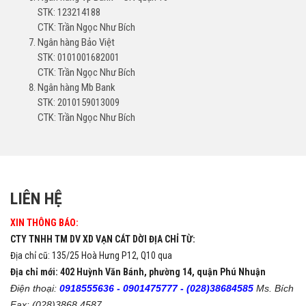
STK: 123214188
CTK: Trần Ngọc Như Bích
Ngân hàng Bảo Việt
STK: 0101001682001
CTK: Trần Ngọc Như Bích
Ngân hàng Mb Bank
STK: 2010159013009
CTK: Trần Ngọc Như Bích
LIÊN HỆ
XIN THÔNG BÁO:
CTY TNHH TM DV XD VẠN CÁT DỜI ĐỊA CHỈ TỪ:
Địa chỉ cũ: 135/25 Hoà Hưng P12, Q10 qua
Địa chỉ mới: 402 Huỳnh Văn Bánh, phường 14, quận Phú Nhuận
Điện thoại:
0918555636 -
0901475777 -
(028)38684585
Ms. Bích
Fax: (028)3868 4587