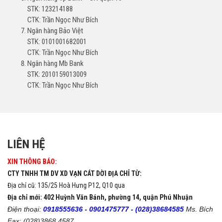
STK: 123214188
CTK: Trần Ngọc Như Bích
Ngân hàng Bảo Việt
STK: 0101001682001
CTK: Trần Ngọc Như Bích
Ngân hàng Mb Bank
STK: 2010159013009
CTK: Trần Ngọc Như Bích
LIÊN HỆ
XIN THÔNG BÁO:
CTY TNHH TM DV XD VẠN CÁT DỜI ĐỊA CHỈ TỪ:
Địa chỉ cũ: 135/25 Hoà Hưng P12, Q10 qua
Địa chỉ mới: 402 Huỳnh Văn Bánh, phường 14, quận Phú Nhuận
Điện thoại:
0918555636 -
0901475777 -
(028)38684585
Ms. Bích
Fax: (028)3868 4587