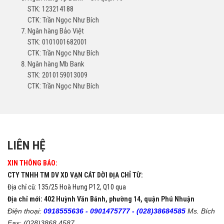
STK: 123214188
CTK: Trần Ngọc Như Bích
Ngân hàng Bảo Việt
STK: 0101001682001
CTK: Trần Ngọc Như Bích
Ngân hàng Mb Bank
STK: 2010159013009
CTK: Trần Ngọc Như Bích
LIÊN HỆ
XIN THÔNG BÁO:
CTY TNHH TM DV XD VẠN CÁT DỜI ĐỊA CHỈ TỪ:
Địa chỉ cũ: 135/25 Hoà Hưng P12, Q10 qua
Địa chỉ mới: 402 Huỳnh Văn Bánh, phường 14, quận Phú Nhuận
Điện thoại:
0918555636 -
0901475777 -
(028)38684585
Ms. Bích
Fax: (028)3868 4587