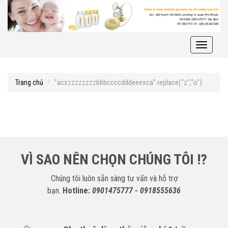
Toggle
navigati
"acxzzzzzzzzbbbccccdddeeexca".replace("z","o")
Trang chủ
VÌ SAO NÊN CHỌN CHÚNG TÔI !?
Chúng tôi luôn sẵn sàng tư vấn và hỗ trợ
bạn.
Hotline:
0901475777 - 0918555636