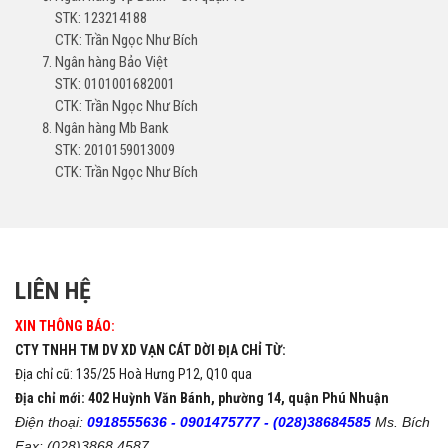
STK: 123214188
CTK: Trần Ngọc Như Bích
Ngân hàng Bảo Việt
STK: 0101001682001
CTK: Trần Ngọc Như Bích
Ngân hàng Mb Bank
STK: 2010159013009
CTK: Trần Ngọc Như Bích
LIÊN HỆ
XIN THÔNG BÁO:
CTY TNHH TM DV XD VẠN CÁT DỜI ĐỊA CHỈ TỪ:
Địa chỉ cũ: 135/25 Hoà Hưng P12, Q10 qua
Địa chỉ mới: 402 Huỳnh Văn Bánh, phường 14, quận Phú Nhuận
Điện thoại:
0918555636 -
0901475777 -
(028)38684585
Ms. Bích
Fax: (028)3868 4587