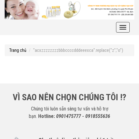
Toggle
navigati
"acxzzzzzzzzbbbccccdddeeexca".replace("z","o")
Trang chủ
VÌ SAO NÊN CHỌN CHÚNG TÔI !?
Chúng tôi luôn sẵn sàng tư vấn và hỗ trợ
bạn.
Hotline:
0901475777 - 0918555636