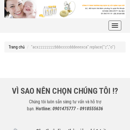
Toggle
navigati
"acxzzzzzzzzbbbccccdddeeexca".replace("z","o")
Trang chủ
VÌ SAO NÊN CHỌN CHÚNG TÔI !?
Chúng tôi luôn sẵn sàng tư vấn và hỗ trợ
bạn.
Hotline:
0901475777 - 0918555636