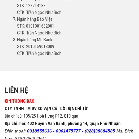
STK: 123214188
CTK: Trần Ngọc Như Bích
Ngân hàng Bảo Việt
STK: 0101001682001
CTK: Trần Ngọc Như Bích
Ngân hàng Mb Bank
STK: 2010159013009
CTK: Trần Ngọc Như Bích
LIÊN HỆ
XIN THÔNG BÁO:
CTY TNHH TM DV XD VẠN CÁT DỜI ĐỊA CHỈ TỪ:
Địa chỉ cũ: 135/25 Hoà Hưng P12, Q10 qua
Địa chỉ mới: 402 Huỳnh Văn Bánh, phường 14, quận Phú Nhuận
Điện thoại:
0918555636 -
0901475777 -
(028)38684585
Ms. Bích
Fax: (028)3868 4587