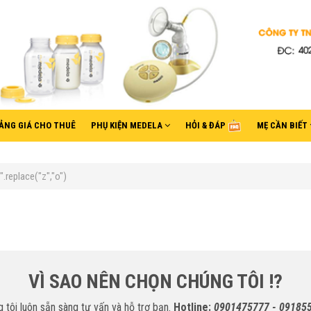
ẢNG GIÁ CHO THUÊ
PHỤ KIỆN MEDELA
HỎI & ĐÁP
MẸ CẦN BIẾT
replace("z","o")
VÌ SAO NÊN CHỌN CHÚNG TÔI !?
 tôi luôn sẵn sàng tư vấn và hỗ trợ bạn.
Hotline:
0901475777 - 09185