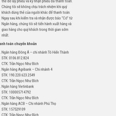
thẻ để lấy phiếu và ký nhận phiếu đã thanh toán.
Chúng tôi sẽ không chịu trách nhiệm khi quý
khách dùng thẻ của người khác để thanh toán.
Ngay sau khi kiểm tra và nhận được báo “Có” từ
Ngân hàng, chúng tôi sẽ tiến hành xuất hàng và
giao hàng cho quý khách trong thời gian sớm
nhất.
hanh toán chuyển khoản
Ngân hàng Đông Á – chi nhánh Tô Hiến Thành
STK: 0106.812.824
CTK: Trần Ngọc Như Bích
Ngân hàng Agribank – Chi nhánh 4
STK: 190.220.623.2549
CTK: Trần Ngọc Như Bích
Ngân hàng Vietinbank
STK: 100005714792
CTK: Trần Ngọc Như Bích
Ngân hàng ACB – Chi nhánh Phú Thọ
STK: 157529109
CTK: Trần Ngọc Như Bích