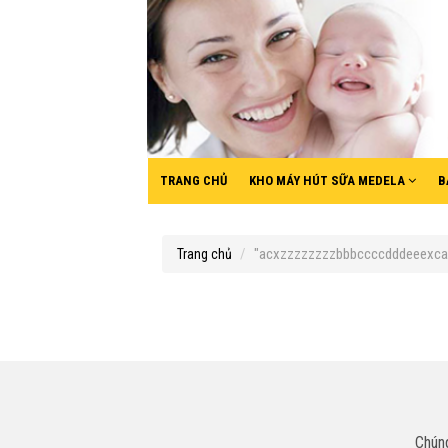
TRANG CHỦ
KHO MÁY HÚT SỮA MEDELA
B
"acxzzzzzzzzbbbccccdddeeexca".
Trang chủ
Chúng