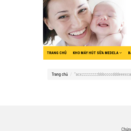
TRANG CHỦ
KHO MÁY HÚT SỮA MEDELA
B
"acxzzzzzzzzbbbccccdddeeexca".
Trang chủ
Chúng