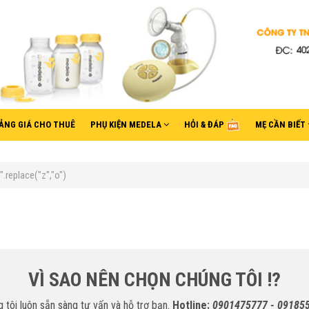
ẢNG GIÁ CHO THUÊ
PHỤ KIỆN MEDELA
HỎI & ĐÁP
MẸ CẦN BIẾT
replace("z","o")
VÌ SAO NÊN CHỌN CHÚNG TÔI !?
 tôi luôn sẵn sàng tư vấn và hỗ trợ bạn.
Hotline:
0901475777 - 09185