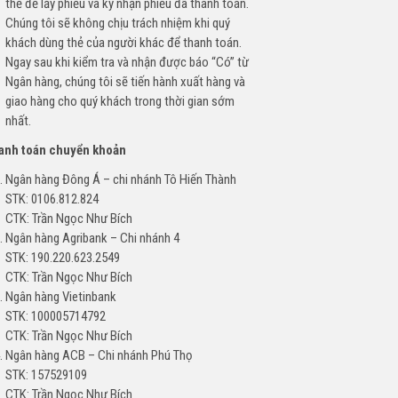
thẻ để lấy phiếu và ký nhận phiếu đã thanh toán.
Chúng tôi sẽ không chịu trách nhiệm khi quý
khách dùng thẻ của người khác để thanh toán.
Ngay sau khi kiểm tra và nhận được báo “Có” từ
Ngân hàng, chúng tôi sẽ tiến hành xuất hàng và
giao hàng cho quý khách trong thời gian sớm
nhất.
hanh toán chuyển khoản
Ngân hàng Đông Á – chi nhánh Tô Hiến Thành
STK: 0106.812.824
CTK: Trần Ngọc Như Bích
Ngân hàng Agribank – Chi nhánh 4
STK: 190.220.623.2549
CTK: Trần Ngọc Như Bích
Ngân hàng Vietinbank
STK: 100005714792
CTK: Trần Ngọc Như Bích
Ngân hàng ACB – Chi nhánh Phú Thọ
STK: 157529109
CTK: Trần Ngọc Như Bích