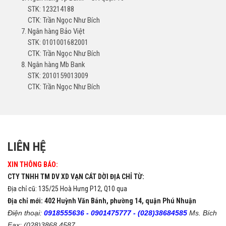
STK: 123214188
CTK: Trần Ngọc Như Bích
Ngân hàng Bảo Việt
STK: 0101001682001
CTK: Trần Ngọc Như Bích
Ngân hàng Mb Bank
STK: 2010159013009
CTK: Trần Ngọc Như Bích
LIÊN HỆ
XIN THÔNG BÁO:
CTY TNHH TM DV XD VẠN CÁT DỜI ĐỊA CHỈ TỪ:
Địa chỉ cũ: 135/25 Hoà Hưng P12, Q10 qua
Địa chỉ mới: 402 Huỳnh Văn Bánh, phường 14, quận Phú Nhuận
Điện thoại:
0918555636 -
0901475777 -
(028)38684585
Ms. Bích
Fax: (028)3868 4587