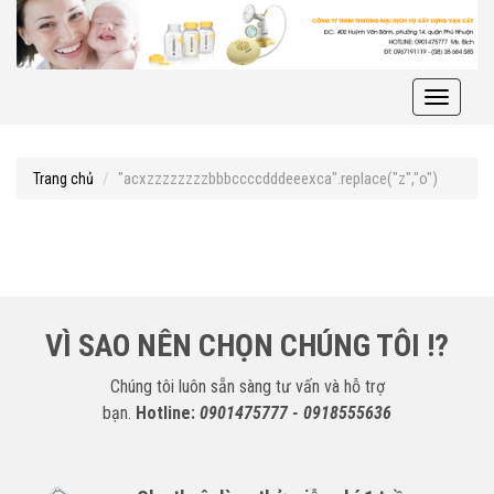
Toggle
navigati
"acxzzzzzzzzbbbccccdddeeexca".replace("z","o")
Trang chủ
VÌ SAO NÊN CHỌN CHÚNG TÔI !?
Chúng tôi luôn sẵn sàng tư vấn và hỗ trợ
bạn.
Hotline:
0901475777 - 0918555636