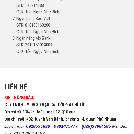
STK: 123214188
CTK: Trần Ngọc Như Bích
Ngân hàng Bảo Việt
STK: 0101001682001
CTK: Trần Ngọc Như Bích
Ngân hàng Mb Bank
STK: 2010159013009
CTK: Trần Ngọc Như Bích
LIÊN HỆ
XIN THÔNG BÁO:
CTY TNHH TM DV XD VẠN CÁT DỜI ĐỊA CHỈ TỪ:
Địa chỉ cũ: 135/25 Hoà Hưng P12, Q10 qua
Địa chỉ mới: 402 Huỳnh Văn Bánh, phường 14, quận Phú Nhuận
Điện thoại:
0918555636 -
0901475777 -
(028)38684585
Ms. Bích
Fax: (028)3868 4587