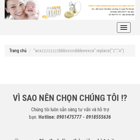
Toggle
navigati
"acxzzzzzzzzbbbccccdddeeexca".replace("z","o")
Trang chủ
VÌ SAO NÊN CHỌN CHÚNG TÔI !?
Chúng tôi luôn sẵn sàng tư vấn và hỗ trợ
bạn.
Hotline:
0901475777 - 0918555636