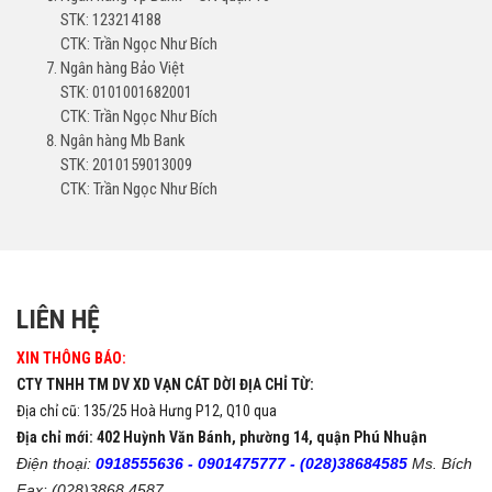
STK: 123214188
CTK: Trần Ngọc Như Bích
Ngân hàng Bảo Việt
STK: 0101001682001
CTK: Trần Ngọc Như Bích
Ngân hàng Mb Bank
STK: 2010159013009
CTK: Trần Ngọc Như Bích
LIÊN HỆ
XIN THÔNG BÁO:
CTY TNHH TM DV XD VẠN CÁT DỜI ĐỊA CHỈ TỪ:
Địa chỉ cũ: 135/25 Hoà Hưng P12, Q10 qua
Địa chỉ mới: 402 Huỳnh Văn Bánh, phường 14, quận Phú Nhuận
Điện thoại:
0918555636 -
0901475777 -
(028)38684585
Ms. Bích
Fax: (028)3868 4587