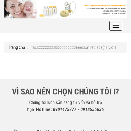
Toggle
navigati
"acxzzzzzzzzbbbccccdddeeexca".replace("z","o")
Trang chủ
VÌ SAO NÊN CHỌN CHÚNG TÔI !?
Chúng tôi luôn sẵn sàng tư vấn và hỗ trợ
bạn.
Hotline:
0901475777 - 0918555636