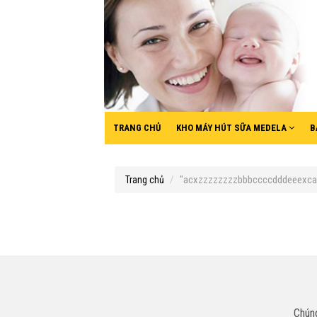
TRANG CHỦ
KHO MÁY HÚT SỮA MEDELA
B
"acxzzzzzzzzbbbccccdddeeexca".
Trang chủ
Chúng