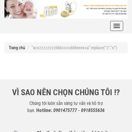
Toggle
navigati
"acxzzzzzzzzbbbccccdddeeexca".replace("z","o")
Trang chủ
VÌ SAO NÊN CHỌN CHÚNG TÔI !?
Chúng tôi luôn sẵn sàng tư vấn và hỗ trợ
bạn.
Hotline:
0901475777 - 0918555636