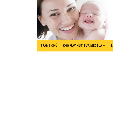
TRANG CHỦ
KHO MÁY HÚT SỮA MEDELA
B