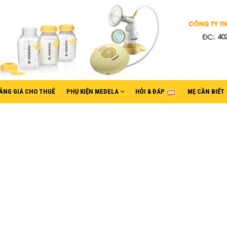
ẢNG GIÁ CHO THUÊ
PHỤ KIỆN MEDELA
HỎI & ĐÁP
MẸ CẦN BIẾT