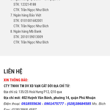
STK: 123214188
CTK: Trần Ngọc Như Bích
Ngân hàng Bảo Việt
STK: 0101001682001
CTK: Trần Ngọc Như Bích
Ngân hàng Mb Bank
STK: 2010159013009
CTK: Trần Ngọc Như Bích
LIÊN HỆ
XIN THÔNG BÁO:
CTY TNHH TM DV XD VẠN CÁT DỜI ĐỊA CHỈ TỪ:
Địa chỉ cũ: 135/25 Hoà Hưng P12, Q10 qua
Địa chỉ mới: 402 Huỳnh Văn Bánh, phường 14, quận Phú Nhuận
Điện thoại:
0918555636 -
0901475777 -
(028)38684585
Ms. Bích
Fax: (028)3868 4587