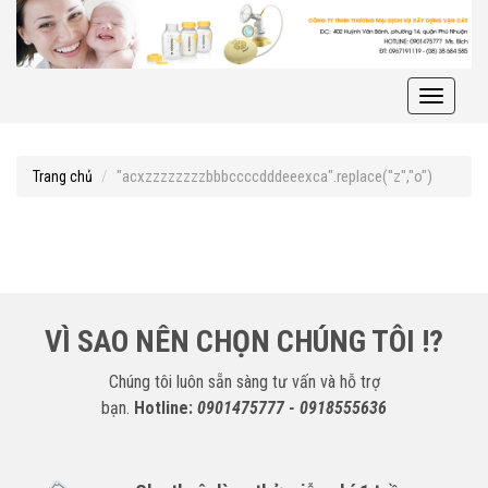
Toggle
navigati
"acxzzzzzzzzbbbccccdddeeexca".replace("z","o")
Trang chủ
VÌ SAO NÊN CHỌN CHÚNG TÔI !?
Chúng tôi luôn sẵn sàng tư vấn và hỗ trợ
bạn.
Hotline:
0901475777 - 0918555636