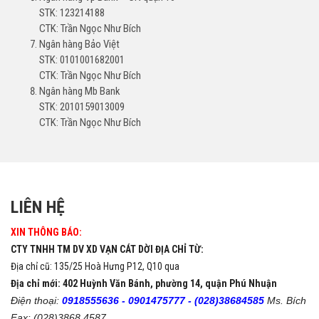
STK: 123214188
CTK: Trần Ngọc Như Bích
Ngân hàng Bảo Việt
STK: 0101001682001
CTK: Trần Ngọc Như Bích
Ngân hàng Mb Bank
STK: 2010159013009
CTK: Trần Ngọc Như Bích
LIÊN HỆ
XIN THÔNG BÁO:
CTY TNHH TM DV XD VẠN CÁT DỜI ĐỊA CHỈ TỪ:
Địa chỉ cũ: 135/25 Hoà Hưng P12, Q10 qua
Địa chỉ mới: 402 Huỳnh Văn Bánh, phường 14, quận Phú Nhuận
Điện thoại:
0918555636 -
0901475777 -
(028)38684585
Ms. Bích
Fax: (028)3868 4587