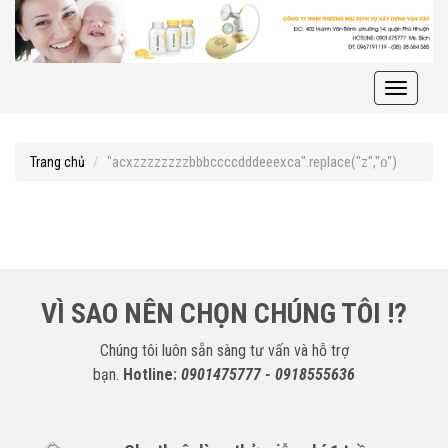
Toggle
navigati
"acxzzzzzzzzbbbccccdddeeexca".replace("z","o")
Trang chủ
VÌ SAO NÊN CHỌN CHÚNG TÔI !?
Chúng tôi luôn sẵn sàng tư vấn và hỗ trợ
bạn.
Hotline:
0901475777 - 0918555636