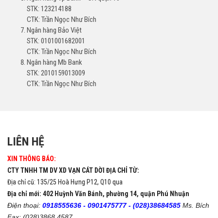
STK: 123214188
CTK: Trần Ngọc Như Bích
Ngân hàng Bảo Việt
STK: 0101001682001
CTK: Trần Ngọc Như Bích
Ngân hàng Mb Bank
STK: 2010159013009
CTK: Trần Ngọc Như Bích
LIÊN HỆ
XIN THÔNG BÁO:
CTY TNHH TM DV XD VẠN CÁT DỜI ĐỊA CHỈ TỪ:
Địa chỉ cũ: 135/25 Hoà Hưng P12, Q10 qua
Địa chỉ mới: 402 Huỳnh Văn Bánh, phường 14, quận Phú Nhuận
Điện thoại:
0918555636 -
0901475777 -
(028)38684585
Ms. Bích
Fax: (028)3868 4587