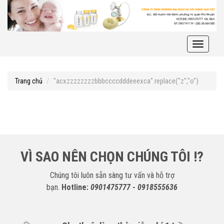
Toggle
navigati
"acxzzzzzzzzbbbccccdddeeexca".replace("z","o")
Trang chủ
VÌ SAO NÊN CHỌN CHÚNG TÔI !?
Chúng tôi luôn sẵn sàng tư vấn và hỗ trợ
bạn.
Hotline:
0901475777 - 0918555636