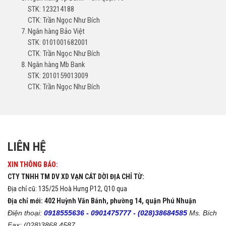
STK: 123214188
CTK: Trần Ngọc Như Bích
Ngân hàng Bảo Việt
STK: 0101001682001
CTK: Trần Ngọc Như Bích
Ngân hàng Mb Bank
STK: 2010159013009
CTK: Trần Ngọc Như Bích
LIÊN HỆ
XIN THÔNG BÁO:
CTY TNHH TM DV XD VẠN CÁT DỜI ĐỊA CHỈ TỪ:
Địa chỉ cũ: 135/25 Hoà Hưng P12, Q10 qua
Địa chỉ mới: 402 Huỳnh Văn Bánh, phường 14, quận Phú Nhuận
Điện thoại:
0918555636 -
0901475777 -
(028)38684585
Ms. Bích
Fax: (028)3868 4587