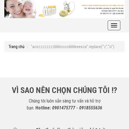
Toggle
navigati
"acxzzzzzzzzbbbccccdddeeexca".replace("z","o")
Trang chủ
VÌ SAO NÊN CHỌN CHÚNG TÔI !?
Chúng tôi luôn sẵn sàng tư vấn và hỗ trợ
bạn.
Hotline:
0901475777 - 0918555636