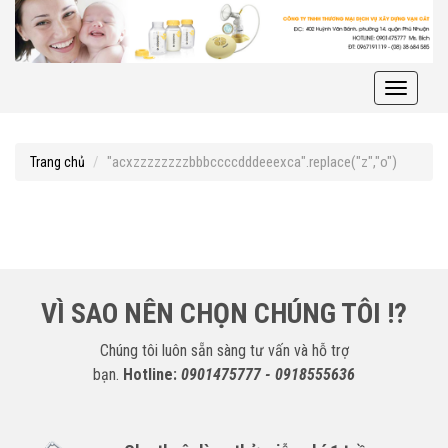
Toggle
navigati
"acxzzzzzzzzbbbccccdddeeexca".replace("z","o")
Trang chủ
VÌ SAO NÊN CHỌN CHÚNG TÔI !?
Chúng tôi luôn sẵn sàng tư vấn và hỗ trợ
bạn.
Hotline:
0901475777 - 0918555636