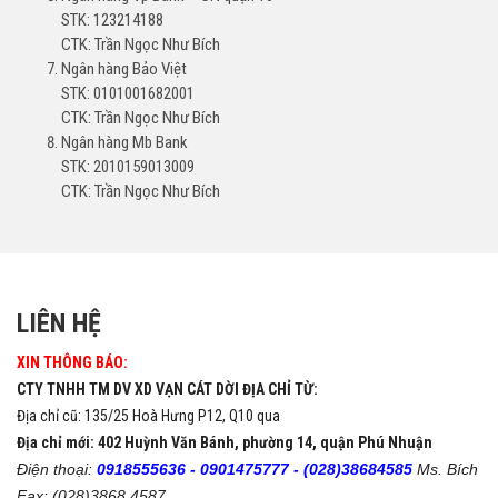
STK: 123214188
CTK: Trần Ngọc Như Bích
Ngân hàng Bảo Việt
STK: 0101001682001
CTK: Trần Ngọc Như Bích
Ngân hàng Mb Bank
STK: 2010159013009
CTK: Trần Ngọc Như Bích
LIÊN HỆ
XIN THÔNG BÁO:
CTY TNHH TM DV XD VẠN CÁT DỜI ĐỊA CHỈ TỪ:
Địa chỉ cũ: 135/25 Hoà Hưng P12, Q10 qua
Địa chỉ mới: 402 Huỳnh Văn Bánh, phường 14, quận Phú Nhuận
Điện thoại:
0918555636 -
0901475777 -
(028)38684585
Ms. Bích
Fax: (028)3868 4587