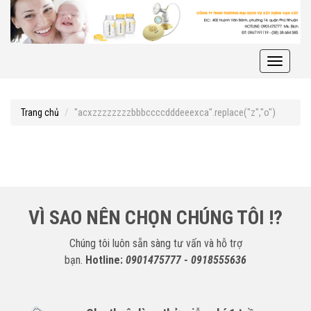
Toggle
navigati
"acxzzzzzzzzbbbccccdddeeexca".replace("z","o")
Trang chủ
VÌ SAO NÊN CHỌN CHÚNG TÔI !?
Chúng tôi luôn sẵn sàng tư vấn và hỗ trợ
bạn.
Hotline:
0901475777 - 0918555636