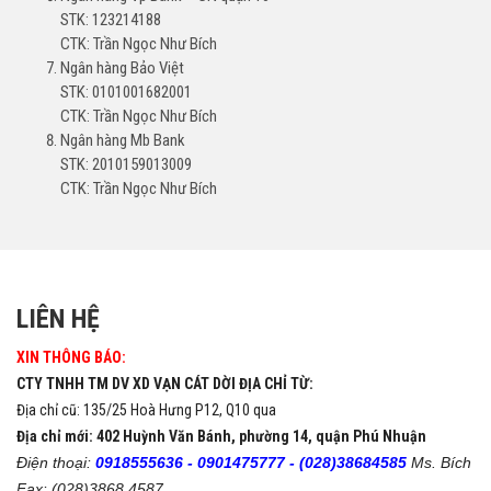
STK: 123214188
CTK: Trần Ngọc Như Bích
Ngân hàng Bảo Việt
STK: 0101001682001
CTK: Trần Ngọc Như Bích
Ngân hàng Mb Bank
STK: 2010159013009
CTK: Trần Ngọc Như Bích
LIÊN HỆ
XIN THÔNG BÁO:
CTY TNHH TM DV XD VẠN CÁT DỜI ĐỊA CHỈ TỪ:
Địa chỉ cũ: 135/25 Hoà Hưng P12, Q10 qua
Địa chỉ mới: 402 Huỳnh Văn Bánh, phường 14, quận Phú Nhuận
Điện thoại:
0918555636 -
0901475777 -
(028)38684585
Ms. Bích
Fax: (028)3868 4587