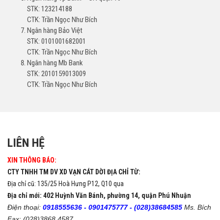
STK: 123214188
CTK: Trần Ngọc Như Bích
Ngân hàng Bảo Việt
STK: 0101001682001
CTK: Trần Ngọc Như Bích
Ngân hàng Mb Bank
STK: 2010159013009
CTK: Trần Ngọc Như Bích
LIÊN HỆ
XIN THÔNG BÁO:
CTY TNHH TM DV XD VẠN CÁT DỜI ĐỊA CHỈ TỪ:
Địa chỉ cũ: 135/25 Hoà Hưng P12, Q10 qua
Địa chỉ mới: 402 Huỳnh Văn Bánh, phường 14, quận Phú Nhuận
Điện thoại:
0918555636 -
0901475777 -
(028)38684585
Ms. Bích
Fax: (028)3868 4587