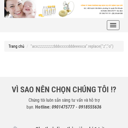
Toggle
navigati
"acxzzzzzzzzbbbccccdddeeexca".replace("z","o")
Trang chủ
VÌ SAO NÊN CHỌN CHÚNG TÔI !?
Chúng tôi luôn sẵn sàng tư vấn và hỗ trợ
bạn.
Hotline:
0901475777 - 0918555636