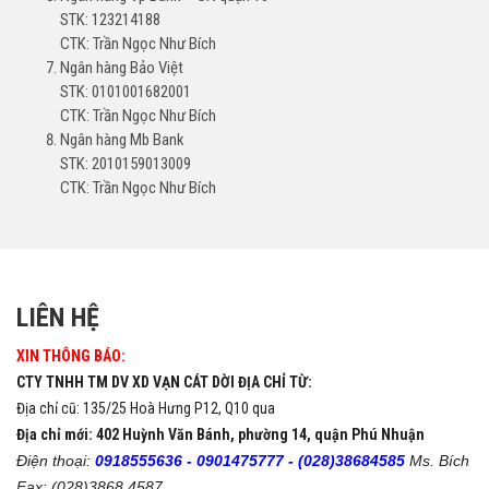
STK: 123214188
CTK: Trần Ngọc Như Bích
Ngân hàng Bảo Việt
STK: 0101001682001
CTK: Trần Ngọc Như Bích
Ngân hàng Mb Bank
STK: 2010159013009
CTK: Trần Ngọc Như Bích
LIÊN HỆ
XIN THÔNG BÁO:
CTY TNHH TM DV XD VẠN CÁT DỜI ĐỊA CHỈ TỪ:
Địa chỉ cũ: 135/25 Hoà Hưng P12, Q10 qua
Địa chỉ mới: 402 Huỳnh Văn Bánh, phường 14, quận Phú Nhuận
Điện thoại:
0918555636 -
0901475777 -
(028)38684585
Ms. Bích
Fax: (028)3868 4587