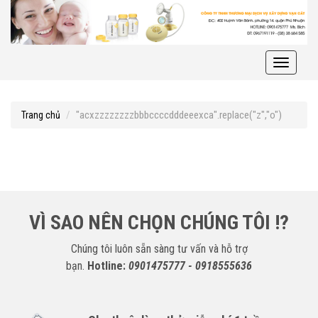
Toggle
navigati
"acxzzzzzzzzbbbccccdddeeexca".replace("z","o")
Trang chủ
VÌ SAO NÊN CHỌN CHÚNG TÔI !?
Chúng tôi luôn sẵn sàng tư vấn và hỗ trợ
bạn.
Hotline:
0901475777 - 0918555636