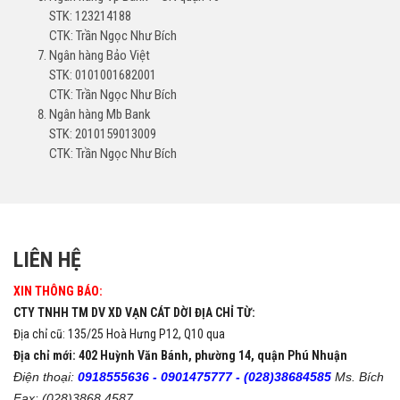
STK: 123214188
CTK: Trần Ngọc Như Bích
Ngân hàng Bảo Việt
STK: 0101001682001
CTK: Trần Ngọc Như Bích
Ngân hàng Mb Bank
STK: 2010159013009
CTK: Trần Ngọc Như Bích
LIÊN HỆ
XIN THÔNG BÁO:
CTY TNHH TM DV XD VẠN CÁT DỜI ĐỊA CHỈ TỪ:
Địa chỉ cũ: 135/25 Hoà Hưng P12, Q10 qua
Địa chỉ mới: 402 Huỳnh Văn Bánh, phường 14, quận Phú Nhuận
Điện thoại:
0918555636 -
0901475777 -
(028)38684585
Ms. Bích
Fax: (028)3868 4587