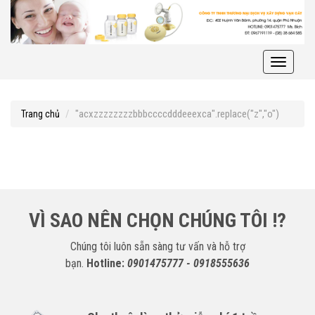
Toggle
navigati
"acxzzzzzzzzbbbccccdddeeexca".replace("z","o")
Trang chủ
VÌ SAO NÊN CHỌN CHÚNG TÔI !?
Chúng tôi luôn sẵn sàng tư vấn và hỗ trợ
bạn.
Hotline:
0901475777 - 0918555636