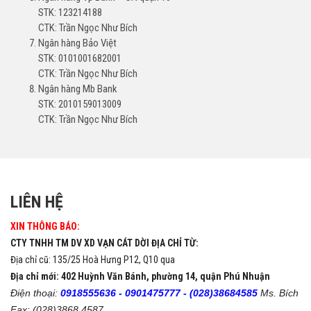
STK: 123214188
CTK: Trần Ngọc Như Bích
Ngân hàng Bảo Việt
STK: 0101001682001
CTK: Trần Ngọc Như Bích
Ngân hàng Mb Bank
STK: 2010159013009
CTK: Trần Ngọc Như Bích
LIÊN HỆ
XIN THÔNG BÁO:
CTY TNHH TM DV XD VẠN CÁT DỜI ĐỊA CHỈ TỪ:
Địa chỉ cũ: 135/25 Hoà Hưng P12, Q10 qua
Địa chỉ mới: 402 Huỳnh Văn Bánh, phường 14, quận Phú Nhuận
Điện thoại:
0918555636 -
0901475777 -
(028)38684585
Ms. Bích
Fax: (028)3868 4587