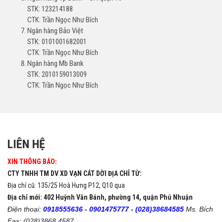
STK: 123214188
CTK: Trần Ngọc Như Bích
Ngân hàng Bảo Việt
STK: 0101001682001
CTK: Trần Ngọc Như Bích
Ngân hàng Mb Bank
STK: 2010159013009
CTK: Trần Ngọc Như Bích
LIÊN HỆ
XIN THÔNG BÁO:
CTY TNHH TM DV XD VẠN CÁT DỜI ĐỊA CHỈ TỪ:
Địa chỉ cũ: 135/25 Hoà Hưng P12, Q10 qua
Địa chỉ mới: 402 Huỳnh Văn Bánh, phường 14, quận Phú Nhuận
Điện thoại:
0918555636 -
0901475777 -
(028)38684585
Ms. Bích
Fax: (028)3868 4587