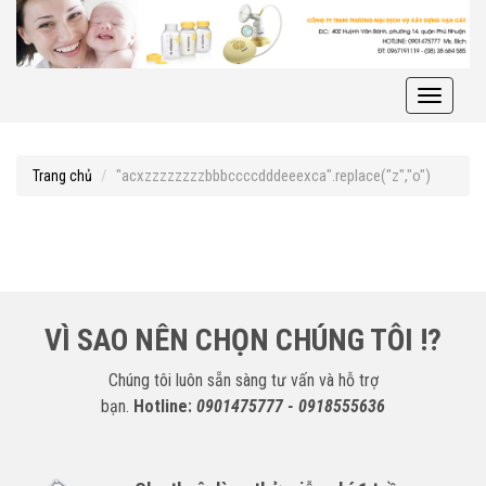
Toggle
navigati
"acxzzzzzzzzbbbccccdddeeexca".replace("z","o")
Trang chủ
VÌ SAO NÊN CHỌN CHÚNG TÔI !?
Chúng tôi luôn sẵn sàng tư vấn và hỗ trợ
bạn.
Hotline:
0901475777 - 0918555636