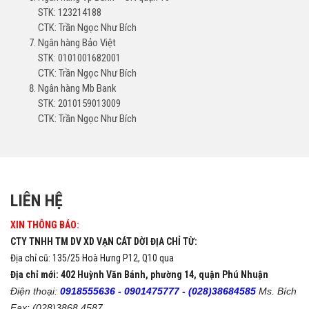
STK: 123214188
CTK: Trần Ngọc Như Bích
Ngân hàng Bảo Việt
STK: 0101001682001
CTK: Trần Ngọc Như Bích
Ngân hàng Mb Bank
STK: 2010159013009
CTK: Trần Ngọc Như Bích
LIÊN HỆ
XIN THÔNG BÁO:
CTY TNHH TM DV XD VẠN CÁT DỜI ĐỊA CHỈ TỪ:
Địa chỉ cũ: 135/25 Hoà Hưng P12, Q10 qua
Địa chỉ mới: 402 Huỳnh Văn Bánh, phường 14, quận Phú Nhuận
Điện thoại:
0918555636 -
0901475777 -
(028)38684585
Ms. Bích
Fax: (028)3868 4587