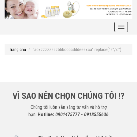
Toggle
navigati
"acxzzzzzzzzbbbccccdddeeexca".replace("z","o")
Trang chủ
VÌ SAO NÊN CHỌN CHÚNG TÔI !?
Chúng tôi luôn sẵn sàng tư vấn và hỗ trợ
bạn.
Hotline:
0901475777 - 0918555636