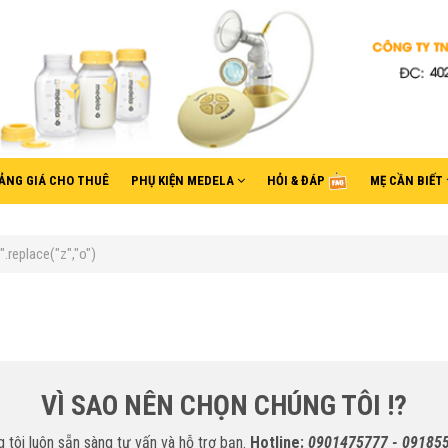
ẢNG GIÁ CHO THUÊ
PHỤ KIỆN MEDELA
HỎI & ĐÁP
MẸ CẦN BIẾT
replace("z","o")
VÌ SAO NÊN CHỌN CHÚNG TÔI !?
 tôi luôn sẵn sàng tư vấn và hỗ trợ bạn.
Hotline:
0901475777 - 09185