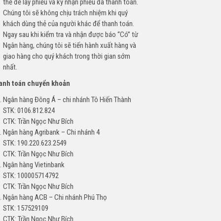
thẻ để lấy phiếu và ký nhận phiếu đã thanh toán.
Chúng tôi sẽ không chịu trách nhiệm khi quý
khách dùng thẻ của người khác để thanh toán.
Ngay sau khi kiểm tra và nhận được báo “Có” từ
Ngân hàng, chúng tôi sẽ tiến hành xuất hàng và
giao hàng cho quý khách trong thời gian sớm
nhất.
hanh toán chuyển khoản
Ngân hàng Đông Á – chi nhánh Tô Hiến Thành
STK: 0106.812.824
CTK: Trần Ngọc Như Bích
Ngân hàng Agribank – Chi nhánh 4
STK: 190.220.623.2549
CTK: Trần Ngọc Như Bích
Ngân hàng Vietinbank
STK: 100005714792
CTK: Trần Ngọc Như Bích
Ngân hàng ACB – Chi nhánh Phú Thọ
STK: 157529109
CTK: Trần Ngọc Như Bích