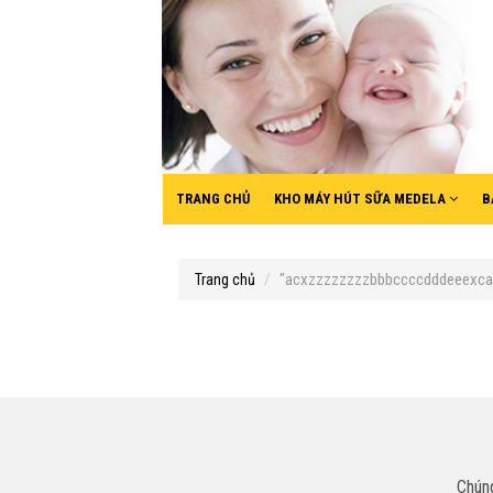
TRANG CHỦ
KHO MÁY HÚT SỮA MEDELA
B
"acxzzzzzzzzbbbccccdddeeexca".
Trang chủ
Chúng