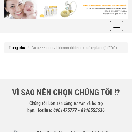
Toggle
navigati
"acxzzzzzzzzbbbccccdddeeexca".replace("z","o")
Trang chủ
VÌ SAO NÊN CHỌN CHÚNG TÔI !?
Chúng tôi luôn sẵn sàng tư vấn và hỗ trợ
bạn.
Hotline:
0901475777 - 0918555636