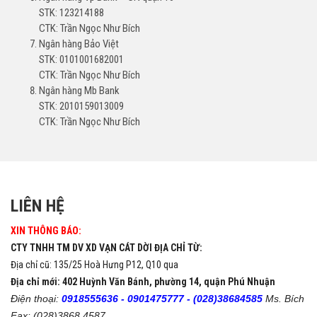
STK: 123214188
CTK: Trần Ngọc Như Bích
Ngân hàng Bảo Việt
STK: 0101001682001
CTK: Trần Ngọc Như Bích
Ngân hàng Mb Bank
STK: 2010159013009
CTK: Trần Ngọc Như Bích
LIÊN HỆ
XIN THÔNG BÁO:
CTY TNHH TM DV XD VẠN CÁT DỜI ĐỊA CHỈ TỪ:
Địa chỉ cũ: 135/25 Hoà Hưng P12, Q10 qua
Địa chỉ mới: 402 Huỳnh Văn Bánh, phường 14, quận Phú Nhuận
Điện thoại:
0918555636 -
0901475777 -
(028)38684585
Ms. Bích
Fax: (028)3868 4587