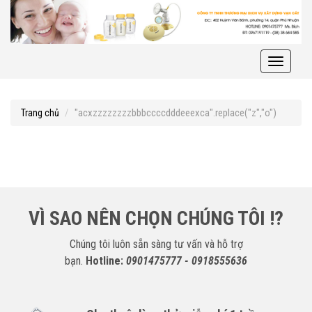
Toggle
navigati
"acxzzzzzzzzbbbccccdddeeexca".replace("z","o")
Trang chủ
VÌ SAO NÊN CHỌN CHÚNG TÔI !?
Chúng tôi luôn sẵn sàng tư vấn và hỗ trợ
bạn.
Hotline:
0901475777 - 0918555636