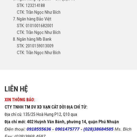
STK: 123214188
CTK: Trần Ngọc Như Bích
Ngân hàng Bảo Việt
STK: 0101001682001
CTK: Trần Ngọc Như Bích
Ngân hàng Mb Bank
STK: 2010159013009
CTK: Trần Ngọc Như Bích
LIÊN HỆ
XIN THÔNG BÁO:
CTY TNHH TM DV XD VẠN CÁT DỜI ĐỊA CHỈ TỪ:
Địa chỉ cũ: 135/25 Hoà Hưng P12, Q10 qua
Địa chỉ mới: 402 Huỳnh Văn Bánh, phường 14, quận Phú Nhuận
Điện thoại:
0918555636 -
0901475777 -
(028)38684585
Ms. Bích
Fax: (028)3868 4587