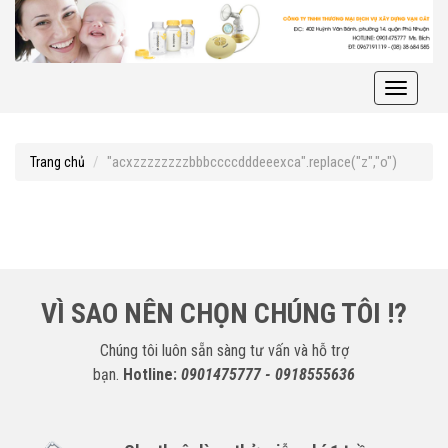
Toggle
navigati
"acxzzzzzzzzbbbccccdddeeexca".replace("z","o")
Trang chủ
VÌ SAO NÊN CHỌN CHÚNG TÔI !?
Chúng tôi luôn sẵn sàng tư vấn và hỗ trợ
bạn.
Hotline:
0901475777 - 0918555636