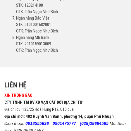
STK: 123214188
CTK: Trần Ngọc Như Bích
Ngân hàng Bảo Việt
STK: 0101001682001
CTK: Trần Ngọc Như Bích
Ngân hàng Mb Bank
STK: 2010159013009
CTK: Trần Ngọc Như Bích
LIÊN HỆ
XIN THÔNG BÁO:
CTY TNHH TM DV XD VẠN CÁT DỜI ĐỊA CHỈ TỪ:
Địa chỉ cũ: 135/25 Hoà Hưng P12, Q10 qua
Địa chỉ mới: 402 Huỳnh Văn Bánh, phường 14, quận Phú Nhuận
Điện thoại:
0918555636 -
0901475777 -
(028)38684585
Ms. Bích
Fax: (028)3868 4587