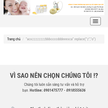
Toggle
navigati
"acxzzzzzzzzbbbccccdddeeexca".replace("z","o")
Trang chủ
VÌ SAO NÊN CHỌN CHÚNG TÔI !?
Chúng tôi luôn sẵn sàng tư vấn và hỗ trợ
bạn.
Hotline:
0901475777 - 0918555636