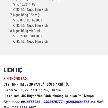
STK: 123214188
CTK: Trần Ngọc Như Bích
Ngân hàng Bảo Việt
STK: 0101001682001
CTK: Trần Ngọc Như Bích
Ngân hàng Mb Bank
STK: 2010159013009
CTK: Trần Ngọc Như Bích
LIÊN HỆ
XIN THÔNG BÁO:
CTY TNHH TM DV XD VẠN CÁT DỜI ĐỊA CHỈ TỪ:
Địa chỉ cũ: 135/25 Hoà Hưng P12, Q10 qua
Địa chỉ mới: 402 Huỳnh Văn Bánh, phường 14, quận Phú Nhuận
Điện thoại:
0918555636 -
0901475777 -
(028)38684585
Ms. Bích
Fax: (028)3868 4587