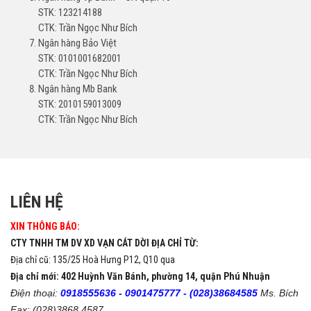
STK: 123214188
CTK: Trần Ngọc Như Bích
Ngân hàng Bảo Việt
STK: 0101001682001
CTK: Trần Ngọc Như Bích
Ngân hàng Mb Bank
STK: 2010159013009
CTK: Trần Ngọc Như Bích
LIÊN HỆ
XIN THÔNG BÁO:
CTY TNHH TM DV XD VẠN CÁT DỜI ĐỊA CHỈ TỪ:
Địa chỉ cũ: 135/25 Hoà Hưng P12, Q10 qua
Địa chỉ mới: 402 Huỳnh Văn Bánh, phường 14, quận Phú Nhuận
Điện thoại:
0918555636 -
0901475777 -
(028)38684585
Ms. Bích
Fax: (028)3868 4587