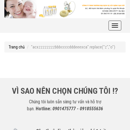
Toggle
navigati
"acxzzzzzzzzbbbccccdddeeexca".replace("z","o")
Trang chủ
VÌ SAO NÊN CHỌN CHÚNG TÔI !?
Chúng tôi luôn sẵn sàng tư vấn và hỗ trợ
bạn.
Hotline:
0901475777 - 0918555636