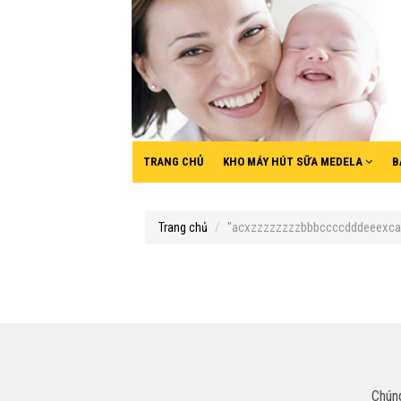
TRANG CHỦ
KHO MÁY HÚT SỮA MEDELA
B
"acxzzzzzzzzbbbccccdddeeexca".
Trang chủ
Chúng