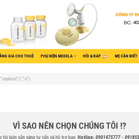
ẢNG GIÁ CHO THUÊ
PHỤ KIỆN MEDELA
HỎI & ĐÁP
MẸ CẦN BIẾT
replace("z","o")
VÌ SAO NÊN CHỌN CHÚNG TÔI !?
 tôi luôn sẵn sàng tư vấn và hỗ trợ bạn.
Hotline:
0901475777 - 09185