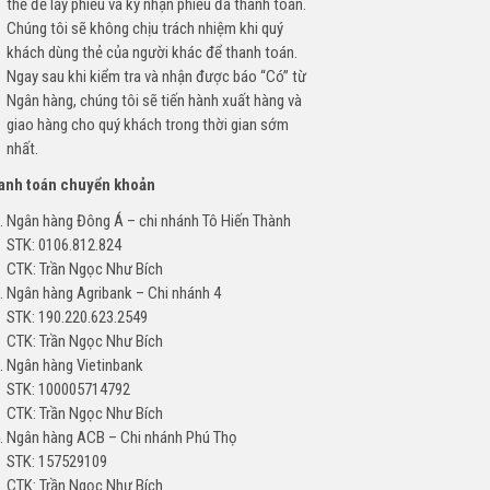
thẻ để lấy phiếu và ký nhận phiếu đã thanh toán.
Chúng tôi sẽ không chịu trách nhiệm khi quý
khách dùng thẻ của người khác để thanh toán.
Ngay sau khi kiểm tra và nhận được báo “Có” từ
Ngân hàng, chúng tôi sẽ tiến hành xuất hàng và
giao hàng cho quý khách trong thời gian sớm
nhất.
hanh toán chuyển khoản
Ngân hàng Đông Á – chi nhánh Tô Hiến Thành
STK: 0106.812.824
CTK: Trần Ngọc Như Bích
Ngân hàng Agribank – Chi nhánh 4
STK: 190.220.623.2549
CTK: Trần Ngọc Như Bích
Ngân hàng Vietinbank
STK: 100005714792
CTK: Trần Ngọc Như Bích
Ngân hàng ACB – Chi nhánh Phú Thọ
STK: 157529109
CTK: Trần Ngọc Như Bích