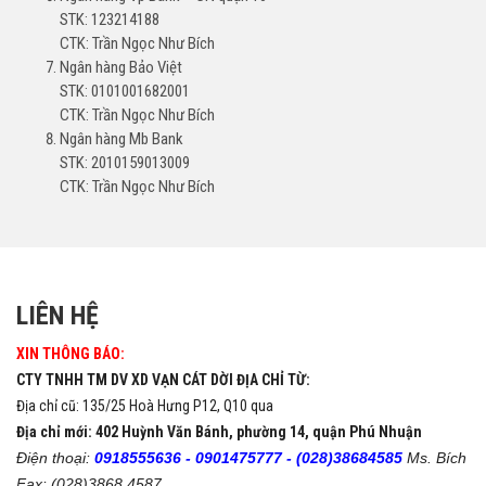
STK: 123214188
CTK: Trần Ngọc Như Bích
Ngân hàng Bảo Việt
STK: 0101001682001
CTK: Trần Ngọc Như Bích
Ngân hàng Mb Bank
STK: 2010159013009
CTK: Trần Ngọc Như Bích
LIÊN HỆ
XIN THÔNG BÁO:
CTY TNHH TM DV XD VẠN CÁT DỜI ĐỊA CHỈ TỪ:
Địa chỉ cũ: 135/25 Hoà Hưng P12, Q10 qua
Địa chỉ mới: 402 Huỳnh Văn Bánh, phường 14, quận Phú Nhuận
Điện thoại:
0918555636 -
0901475777 -
(028)38684585
Ms. Bích
Fax: (028)3868 4587