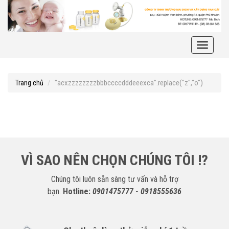
Toggle
navigati
"acxzzzzzzzzbbbccccdddeeexca".replace("z","o")
Trang chủ
VÌ SAO NÊN CHỌN CHÚNG TÔI !?
Chúng tôi luôn sẵn sàng tư vấn và hỗ trợ
bạn.
Hotline:
0901475777 - 0918555636