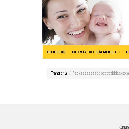
TRANG CHỦ
KHO MÁY HÚT SỮA MEDELA
B
"acxzzzzzzzzbbbccccdddeeexca".
Trang chủ
Chúng