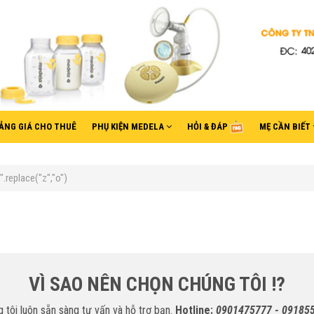
ẢNG GIÁ CHO THUÊ
PHỤ KIỆN MEDELA
HỎI & ĐÁP
MẸ CẦN BIẾT
replace("z","o")
VÌ SAO NÊN CHỌN CHÚNG TÔI !?
 tôi luôn sẵn sàng tư vấn và hỗ trợ bạn.
Hotline:
0901475777 - 09185