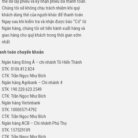
thẻ để lấy phiếu và ký nhận phiếu đã thanh toán.
Chúng tôi sẽ không chịu trách nhiệm khi quý
khách dùng thẻ của người khác để thanh toán.
Ngay sau khi kiểm tra và nhận được báo “Có” từ
Ngân hàng, chúng tôi sẽ tiến hành xuất hàng và
giao hàng cho quý khách trong thời gian sớm
nhất.
hanh toán chuyển khoản
Ngân hàng Đông Á – chi nhánh Tô Hiến Thành
STK: 0106.812.824
CTK: Trần Ngọc Như Bích
Ngân hàng Agribank – Chi nhánh 4
STK: 190.220.623.2549
CTK: Trần Ngọc Như Bích
Ngân hàng Vietinbank
STK: 100005714792
CTK: Trần Ngọc Như Bích
Ngân hàng ACB – Chi nhánh Phú Thọ
STK: 157529109
CTK: Trần Ngọc Như Bích