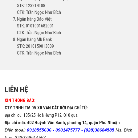
STK: 123214188
CTK: Trần Ngọc Như Bích
Ngân hàng Bảo Việt
STK: 0101001682001
CTK: Trần Ngọc Như Bích
Ngân hàng Mb Bank
STK: 2010159013009
CTK: Trần Ngọc Như Bích
LIÊN HỆ
XIN THÔNG BÁO:
CTY TNHH TM DV XD VẠN CÁT DỜI ĐỊA CHỈ TỪ:
Địa chỉ cũ: 135/25 Hoà Hưng P12, Q10 qua
Địa chỉ mới: 402 Huỳnh Văn Bánh, phường 14, quận Phú Nhuận
Điện thoại:
0918555636 -
0901475777 -
(028)38684585
Ms. Bích
Fax: (028)3868 4587