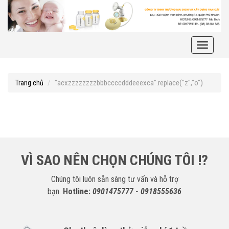
Toggle
navigati
"acxzzzzzzzzbbbccccdddeeexca".replace("z","o")
Trang chủ
VÌ SAO NÊN CHỌN CHÚNG TÔI !?
Chúng tôi luôn sẵn sàng tư vấn và hỗ trợ
bạn.
Hotline:
0901475777 - 0918555636