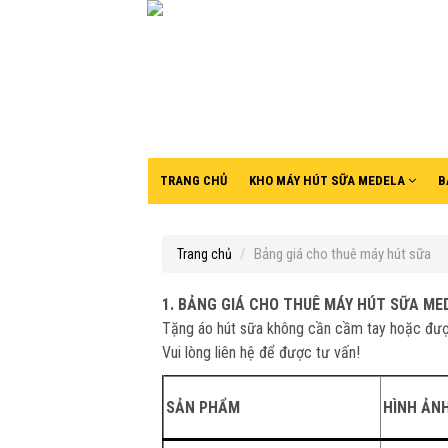
TRANG CHỦ
KHO MÁY HÚT SỮA MEDELA
B
Bảng giá cho thuê máy hút sữa
Trang chủ
1. BẢNG GIÁ CHO THUÊ MÁY HÚT SỮA ME
Tặng áo hút sữa không cần cầm tay hoặc đượ
Vui lòng liên hệ để được tư vấn!
SẢN PHẨM
HÌNH ẢN