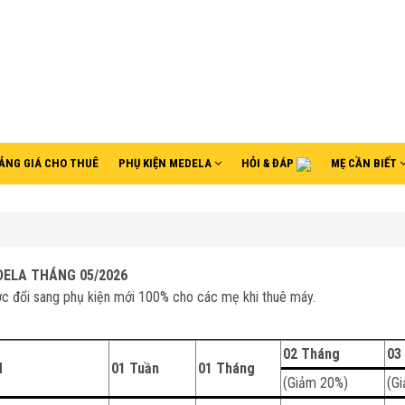
ẢNG GIÁ CHO THUÊ
PHỤ KIỆN MEDELA
HỎI & ĐÁP
MẸ CẦN BIẾT
DELA
THÁNG 05/2026
c đổi sang phụ kiện mới 100% cho các mẹ khi thuê máy.
02 Tháng
03
H
01 Tuần
01 Tháng
(Giảm 20%)
(G