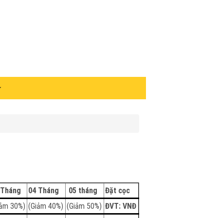
 Tháng
04 Tháng
05 tháng
Đặt cọc
iảm 30%)
(Giảm 40%)
(Giảm 50%)
ĐVT: VNĐ