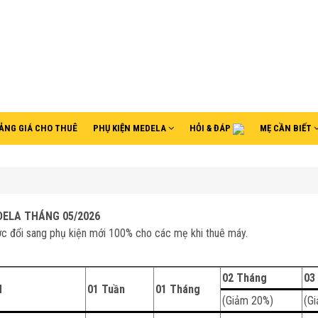
ẢNG GIÁ CHO THUÊ
PHỤ KIỆN MEDELA
HỎI & ĐÁP
MẸ CẦN BIẾT
DELA
THÁNG 05/2026
c đổi sang phụ kiện mới 100% cho các mẹ khi thuê máy.
02 Tháng
03
H
01 Tuần
01 Tháng
(Giảm 20%)
(G