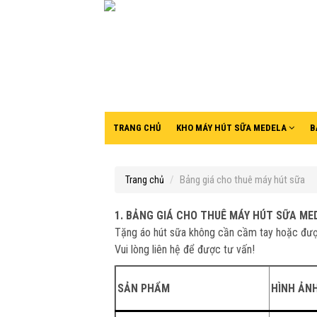
TRANG CHỦ
KHO MÁY HÚT SỮA MEDELA
B
Bảng giá cho thuê máy hút sữa
Trang chủ
1. BẢNG GIÁ CHO THUÊ MÁY HÚT SỮA ME
Tặng áo hút sữa không cần cầm tay hoặc đượ
Vui lòng liên hệ để được tư vấn!
SẢN PHẨM
HÌNH ẢN