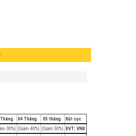
 Tháng
04 Tháng
05 tháng
Đặt cọc
iảm 30%)
(Giảm 40%)
(Giảm 50%)
ĐVT: VNĐ