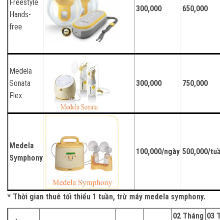
Freestyle
300,000
650,000
Hands-
free
Medela
Sonata
300,000
750,000
Flex
Medela
100,000/ngày
500,000/tu
Symphony
* Thời gian thuê tối thiểu 1 tuần, trừ máy medela symphony.
02 Tháng
03 