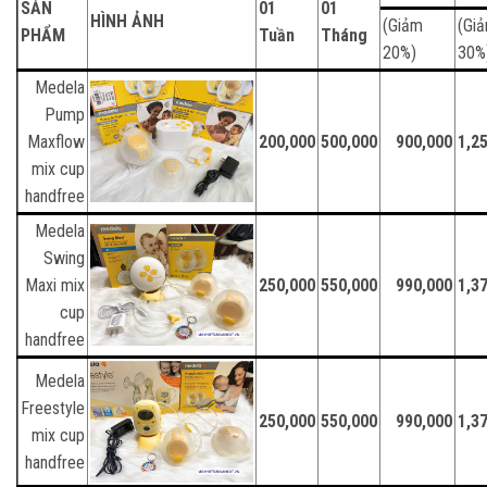
SẢN
01
01
HÌNH ẢNH
(Giảm
(Gi
PHẨM
Tuần
Tháng
20%)
30%
Medela
Pump
Maxflow
200,000
500,000
900,000
1,2
mix cup
handfree
Medela
Swing
Maxi mix
250,000
550,000
990,000
1,3
cup
handfree
Medela
Freestyle
250,000
550,000
990,000
1,3
mix cup
handfree