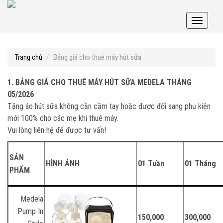
Toggle
navigati
Bảng giá cho thuê máy hút sữa
Trang chủ
1. BẢNG GIÁ CHO THUÊ MÁY HÚT SỮA MEDELA
THÁNG
05/2026
Tặng áo hút sữa không cần cầm tay hoặc được đổi sang phụ kiện
mới 100% cho các mẹ khi thuê máy.
Vui lòng liên hệ để được tư vấn!
SẢN
HÌNH ẢNH
01 Tuần
01 Tháng
PHẨM
Medela
Pump In
150,000
300,000