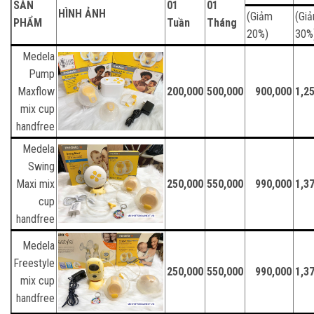
SẢN
01
01
HÌNH ẢNH
(Giảm
(Gi
PHẨM
Tuần
Tháng
20%)
30%
Medela
Pump
Maxflow
200,000
500,000
900,000
1,2
mix cup
handfree
Medela
Swing
Maxi mix
250,000
550,000
990,000
1,3
cup
handfree
Medela
Freestyle
250,000
550,000
990,000
1,3
mix cup
handfree