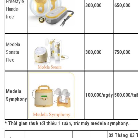
Freestyle
300,000
650,000
Hands-
free
Medela
Sonata
300,000
750,000
Flex
Medela
100,000/ngày
500,000/tu
Symphony
* Thời gian thuê tối thiểu 1 tuần, trừ máy medela symphony.
02 Tháng
03 