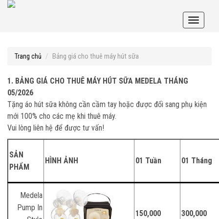
Toggle
navigati
Bảng giá cho thuê máy hút sữa
Trang chủ
1. BẢNG GIÁ CHO THUÊ MÁY HÚT SỮA MEDELA
THÁNG
05/2026
Tặng áo hút sữa không cần cầm tay hoặc được đổi sang phụ kiện
mới 100% cho các mẹ khi thuê máy.
Vui lòng liên hệ để được tư vấn!
SẢN
HÌNH ẢNH
01 Tuần
01 Tháng
PHẨM
Medela
Pump In
150,000
300,000