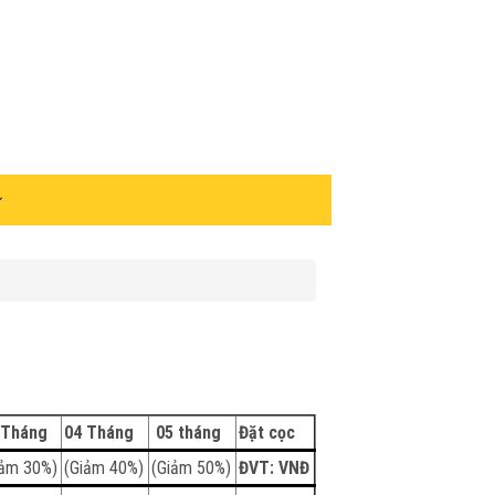
 Tháng
04 Tháng
05 tháng
Đặt cọc
iảm 30%)
(Giảm 40%)
(Giảm 50%)
ĐVT: VNĐ