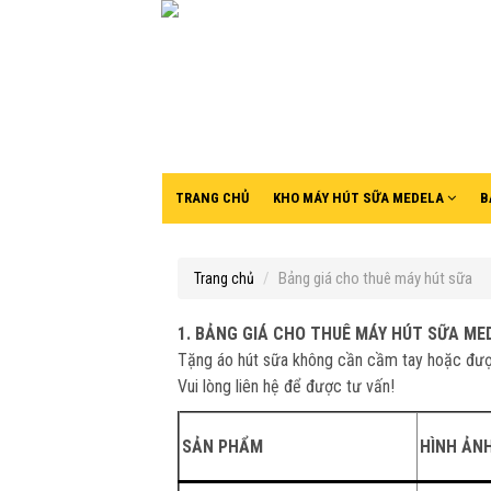
TRANG CHỦ
KHO MÁY HÚT SỮA MEDELA
B
Bảng giá cho thuê máy hút sữa
Trang chủ
1. BẢNG GIÁ CHO THUÊ MÁY HÚT SỮA ME
Tặng áo hút sữa không cần cầm tay hoặc đượ
Vui lòng liên hệ để được tư vấn!
SẢN PHẨM
HÌNH ẢN