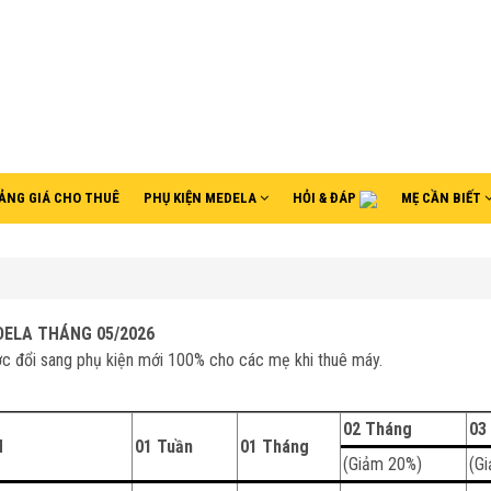
ẢNG GIÁ CHO THUÊ
PHỤ KIỆN MEDELA
HỎI & ĐÁP
MẸ CẦN BIẾT
DELA
THÁNG 05/2026
c đổi sang phụ kiện mới 100% cho các mẹ khi thuê máy.
02 Tháng
03
H
01 Tuần
01 Tháng
(Giảm 20%)
(G