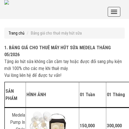
Toggle
navigati
Bảng giá cho thuê máy hút sữa
Trang chủ
1. BẢNG GIÁ CHO THUÊ MÁY HÚT SỮA MEDELA
THÁNG
05/2026
Tặng áo hút sữa không cần cầm tay hoặc được đổi sang phụ kiện
mới 100% cho các mẹ khi thuê máy.
Vui lòng liên hệ để được tư vấn!
SẢN
HÌNH ẢNH
01 Tuần
01 Tháng
PHẨM
Medela
Pump In
150,000
300,000