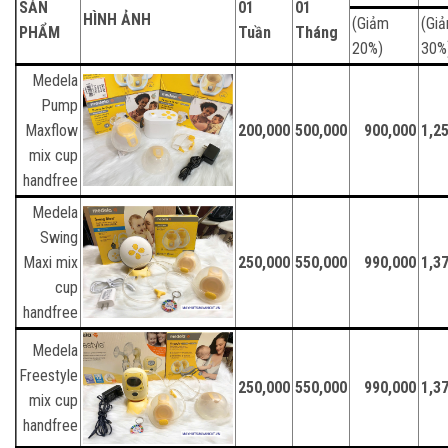
SẢN
01
01
HÌNH ẢNH
(Giảm
(Gi
PHẨM
Tuần
Tháng
20%)
30%
Medela
Pump
Maxflow
200,000
500,000
900,000
1,2
mix cup
handfree
Medela
Swing
Maxi mix
250,000
550,000
990,000
1,3
cup
handfree
Medela
Freestyle
250,000
550,000
990,000
1,3
mix cup
handfree