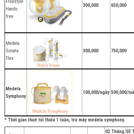
Freestyle
300,000
650,000
Hands-
free
Medela
Sonata
300,000
750,000
Flex
Medela
100,000/ngày
500,000/tu
Symphony
* Thời gian thuê tối thiểu 1 tuần, trừ máy medela symphony.
02 Tháng
03 