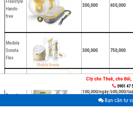
Freestyle
300,000
650,000
Hands-
free
Medela
Sonata
300,000
750,000
Flex
Cty cho Thuê, cho Đổi, 
0901 47 
Medela
100,000/ngày
500,000/tu
Symphony
Bạn cần tư vấ
* Thời gian thuê tối thiểu 1 tuần, trừ máy medela symphony.
02 Tháng
03 