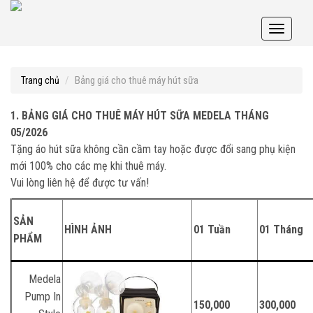
Toggle
navigati
Bảng giá cho thuê máy hút sữa
Trang chủ
1. BẢNG GIÁ CHO THUÊ MÁY HÚT SỮA MEDELA
THÁNG
05/2026
Tặng áo hút sữa không cần cầm tay hoặc được đổi sang phụ kiện
mới 100% cho các mẹ khi thuê máy.
Vui lòng liên hệ để được tư vấn!
SẢN
HÌNH ẢNH
01 Tuần
01 Tháng
PHẨM
Medela
Pump In
150,000
300,000