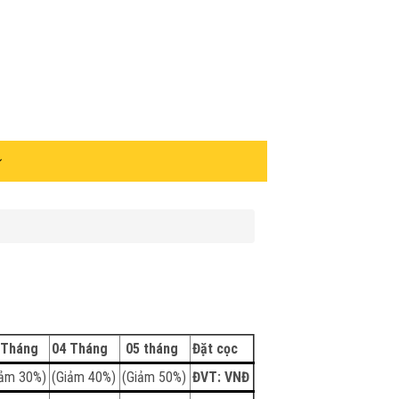
 Tháng
04 Tháng
05 tháng
Đặt cọc
iảm 30%)
(Giảm 40%)
(Giảm 50%)
ĐVT: VNĐ