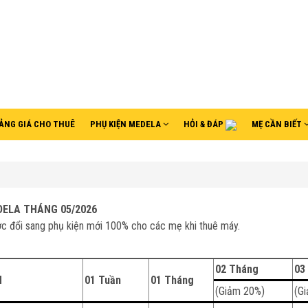
ẢNG GIÁ CHO THUÊ
PHỤ KIỆN MEDELA
HỎI & ĐÁP
MẸ CẦN BIẾT
DELA
THÁNG 05/2026
c đổi sang phụ kiện mới 100% cho các mẹ khi thuê máy.
02 Tháng
03
H
01 Tuần
01 Tháng
(Giảm 20%)
(G