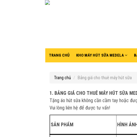
TRANG CHỦ
KHO MÁY HÚT SỮA MEDELA
B
Bảng giá cho thuê máy hút sữa
Trang chủ
1. BẢNG GIÁ CHO THUÊ MÁY HÚT SỮA ME
Tặng áo hút sữa không cần cầm tay hoặc đượ
Vui lòng liên hệ để được tư vấn!
SẢN PHẨM
HÌNH ẢN