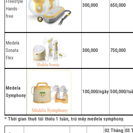
Freestyle
300,000
650,000
Hands-
free
Medela
Sonata
300,000
750,000
Flex
Medela
100,000/ngày
500,000/tu
Symphony
* Thời gian thuê tối thiểu 1 tuần, trừ máy medela symphony.
02 Tháng
03 