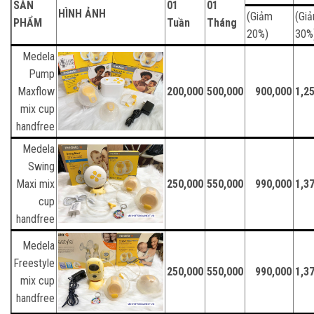
SẢN
01
01
HÌNH ẢNH
(Giảm
(Gi
PHẨM
Tuần
Tháng
20%)
30%
Medela
Pump
Maxflow
200,000
500,000
900,000
1,2
mix cup
handfree
Medela
Swing
Maxi mix
250,000
550,000
990,000
1,3
cup
handfree
Medela
Freestyle
250,000
550,000
990,000
1,3
mix cup
handfree