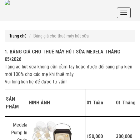
Toggle
navigati
Bảng giá cho thuê máy hút sữa
Trang chủ
1. BẢNG GIÁ CHO THUÊ MÁY HÚT SỮA MEDELA
THÁNG
05/2026
Tặng áo hút sữa không cần cầm tay hoặc được đổi sang phụ kiện
mới 100% cho các mẹ khi thuê máy.
Vui lòng liên hệ để được tư vấn!
SẢN
HÌNH ẢNH
01 Tuần
01 Tháng
PHẨM
Medela
Pump In
150,000
300,000