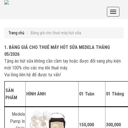
Toggle
navigati
Bảng giá cho thuê máy hút sữa
Trang chủ
1. BẢNG GIÁ CHO THUÊ MÁY HÚT SỮA MEDELA
THÁNG
05/2026
Tặng áo hút sữa không cần cầm tay hoặc được đổi sang phụ kiện
mới 100% cho các mẹ khi thuê máy.
Vui lòng liên hệ để được tư vấn!
SẢN
HÌNH ẢNH
01 Tuần
01 Tháng
PHẨM
Medela
Pump In
150,000
300,000