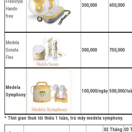
Freestyle
300,000
650,000
Hands-
free
Medela
Sonata
300,000
750,000
Flex
Medela
100,000/ngày
500,000/tu
Symphony
* Thời gian thuê tối thiểu 1 tuần, trừ máy medela symphony.
02 Tháng
03 