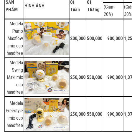
SẢN
01
01
HÌNH ẢNH
(Giảm
(Gi
PHẨM
Tuần
Tháng
20%)
30%
Medela
Pump
Maxflow
200,000
500,000
900,000
1,2
mix cup
handfree
Medela
Swing
Maxi mix
250,000
550,000
990,000
1,3
cup
handfree
Medela
Freestyle
250,000
550,000
990,000
1,3
mix cup
handfree