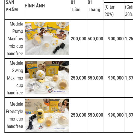
SẢN
01
01
HÌNH ẢNH
(Giảm
(Gi
PHẨM
Tuần
Tháng
20%)
30%
Medela
Pump
Maxflow
200,000
500,000
900,000
1,2
mix cup
handfree
Medela
Swing
Maxi mix
250,000
550,000
990,000
1,3
cup
handfree
Medela
Freestyle
250,000
550,000
990,000
1,3
mix cup
handfree