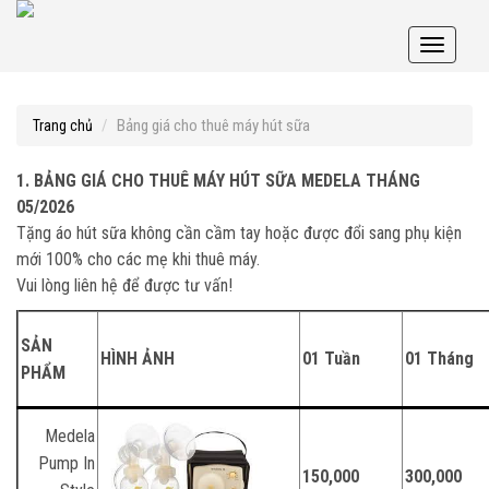
Toggle
navigati
Bảng giá cho thuê máy hút sữa
Trang chủ
1. BẢNG GIÁ CHO THUÊ MÁY HÚT SỮA MEDELA
THÁNG
05/2026
Tặng áo hút sữa không cần cầm tay hoặc được đổi sang phụ kiện
mới 100% cho các mẹ khi thuê máy.
Vui lòng liên hệ để được tư vấn!
SẢN
HÌNH ẢNH
01 Tuần
01 Tháng
PHẨM
Medela
Pump In
150,000
300,000