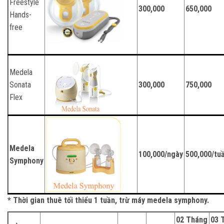
Freestyle
300,000
650,000
Hands-
free
Medela
Sonata
300,000
750,000
Flex
Medela
100,000/ngày
500,000/tu
Symphony
* Thời gian thuê tối thiểu 1 tuần, trừ máy medela symphony.
02 Tháng
03 